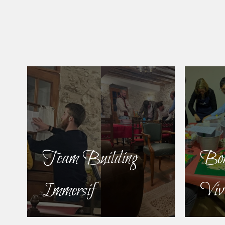
Team Building
Bon
Immersif
Viv